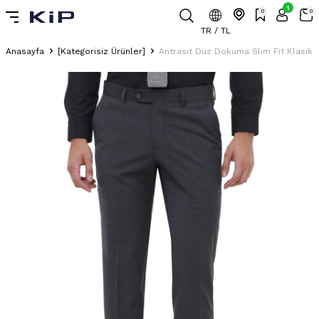
1
0
0
TR / TL
Anasayfa
[Kategorisiz Ürünler]
Antrasit Düz Dokuma Slim Fit Klasik Y