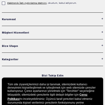
Elektronik İleti Aydınlatma Metni‌ni
, okudum, kabul ediyorum.
Kurumsal
Müşteri Hizmetleri
Bize Ulaşın
Kategoriler
Bizi Takip Edin
Tüm site ziyaretçilerimizi daha iyi tanımak, sitemizdeki kullanıcı
deneyimini kişiselleştirmek ve iyileştirmek için web sitemizde çerezler
kullanıyoruz. Çerez ayarlarınızı yönetmek için "Tercihler" seçeneğine
UYGULAMAMIZI İNDİRİN
tıklayabilir, sitemizdeki çerezlerle ilgili detaylı bilgiler için
Çerez
Politikası
'nı inceleyebilirsiniz. Üçüncü taraf çerezleri kabul etmeniz
durumunda kişisel verileriniz çerezlerin fonksiyonunu yerine