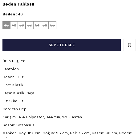
Beden Tablosu
Beden :
46
46
48
50
52
54
56
58
SEPETE EKLE
Ürün Bilgileri
Pantolon
Desen: Düz
Line: Klasik
Paça: Klasik Paça
Fit: Slim Fit
Cep: Yan Cep
Karışım: %54 Polyester, %44 Yün, %2 Elastan
Sezon: Sezonsuz
Manken: Boy: 187 cm, Göğüs: 98 cm, Bel: 78 cm, Basen: 96 cm, Beden: