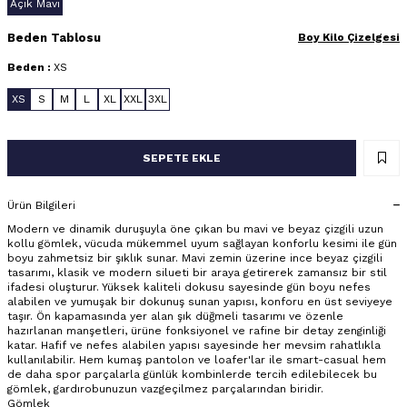
Açık Mavi
Beden Tablosu
Boy Kilo Çizelgesi
Beden :
XS
XS
S
M
L
XL
XXL
3XL
SEPETE EKLE
Ürün Bilgileri
Modern ve dinamik duruşuyla öne çıkan bu mavi ve beyaz çizgili uzun
kollu gömlek, vücuda mükemmel uyum sağlayan konforlu kesimi ile gün
boyu zahmetsiz bir şıklık sunar. Mavi zemin üzerine ince beyaz çizgili
tasarımı, klasik ve modern silueti bir araya getirerek zamansız bir stil
ifadesi oluşturur. Yüksek kaliteli dokusu sayesinde gün boyu nefes
alabilen ve yumuşak bir dokunuş sunan yapısı, konforu en üst seviyeye
taşır. Ön kapamasında yer alan şık düğmeli tasarımı ve özenle
hazırlanan manşetleri, ürüne fonksiyonel ve rafine bir detay zenginliği
katar. Hafif ve nefes alabilen yapısı sayesinde her mevsim rahatlıkla
kullanılabilir. Hem kumaş pantolon ve loafer'lar ile smart-casual hem
de daha spor parçalarla günlük kombinlerde tercih edilebilecek bu
gömlek, gardırobunuzun vazgeçilmez parçalarından biridir.
Gömlek