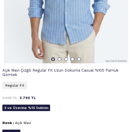
Açık Mavi Çizgili Regular Fit Uzun Dokuma Casual %100 Pamuk
Gömlek
Regular Fit
3.495
TL
2.796
TL
3 ve Üzerine %15 İndirim
Renk :
Açık Mavi