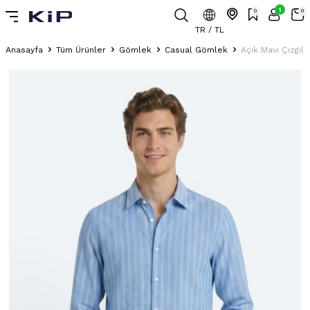
1
0
0
TR / TL
Anasayfa
Tüm Ürünler
Gömlek
Casual Gömlek
Açık Mavi Çizgi