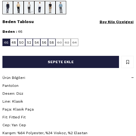
Beden Tablosu
Boy Kilo Çizelgesi
Beden :
46
46
48
50
52
54
56
58
60
62
64
SEPETE EKLE
Ürün Bilgileri
Pantolon
Desen: Düz
Line: Klasik
Paça: Klasik Paça
Fit: Fitted Fit
Cep: Yan Cep
Karışım: %64 Polyester, %34 Viskoz, %2 Elastan