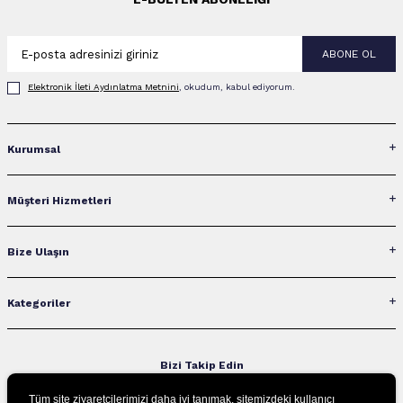
ABONE OL
Elektronik İleti Aydınlatma Metni‌ni
, okudum, kabul ediyorum.
Kurumsal
Müşteri Hizmetleri
Bize Ulaşın
Kategoriler
Bizi Takip Edin
Tüm site ziyaretçilerimizi daha iyi tanımak, sitemizdeki kullanıcı