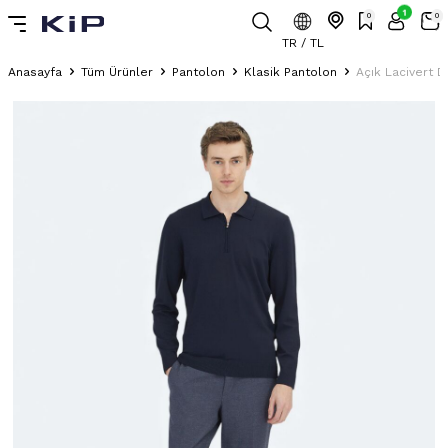
1
0
0
TR / TL
Anasayfa
Tüm Ürünler
Pantolon
Klasik Pantolon
Açık Lacivert D