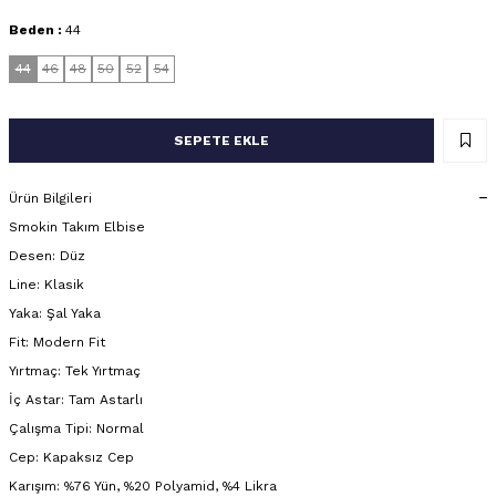
Beden :
44
44
46
48
50
52
54
SEPETE EKLE
Ürün Bilgileri
Smokin Takım Elbise
Desen: Düz
Line: Klasik
Yaka: Şal Yaka
Fit: Modern Fit
Yırtmaç: Tek Yırtmaç
İç Astar: Tam Astarlı
Çalışma Tipi: Normal
Cep: Kapaksız Cep
Karışım: %76 Yün, %20 Polyamid, %4 Likra