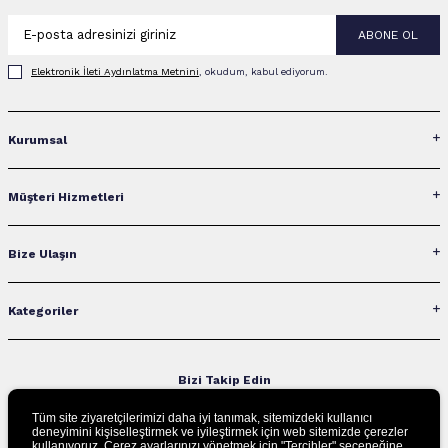
ABONE OL
Elektronik İleti Aydınlatma Metni‌ni
, okudum, kabul ediyorum.
Kurumsal
Müşteri Hizmetleri
Bize Ulaşın
Kategoriler
Bizi Takip Edin
Tüm site ziyaretçilerimizi daha iyi tanımak, sitemizdeki kullanıcı
deneyimini kişiselleştirmek ve iyileştirmek için web sitemizde çerezler
kullanıyoruz. Çerez ayarlarınızı yönetmek için "Tercihler" seçeneğine