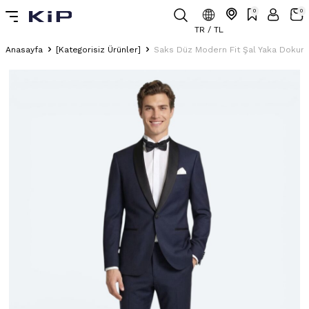
0
0
TR / TL
Anasayfa
[Kategorisiz Ürünler]
Saks Düz Modern Fit Şal Yaka Dokum