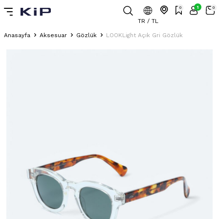
1
0
0
TR / TL
Anasayfa
Aksesuar
Gözlük
LOOKLight Açık Gri Gözlük