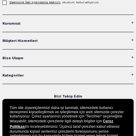
Elektronik İleti Aydınlatma Metni‌ni
, okudum, kabul ediyorum.
Kurumsal
Müşteri Hizmetleri
Bize Ulaşın
Kategoriler
Bizi Takip Edin
Tüm site ziyaretçilerimizi daha iyi tanımak, sitemizdeki kullanıcı
deneyimini kişiselleştirmek ve iyileştirmek için web sitemizde çerezler
kullanıyoruz. Çerez ayarlarınızı yönetmek için "Tercihler" seçeneğine
UYGULAMAMIZI İNDİRİN
tıklayabilir, sitemizdeki çerezlerle ilgili detaylı bilgiler için
Çerez
Politikası
'nı inceleyebilirsiniz. Üçüncü taraf çerezleri kabul etmeniz
durumunda kişisel verileriniz çerezlerin fonksiyonunu yerine
getirebilmesi için bu kapsamda bizlere hizmet veren teknik hizmet