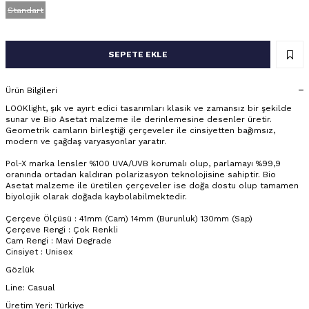
Standart
SEPETE EKLE
Ürün Bilgileri
LOOKlight, şık ve ayırt edici tasarımları klasik ve zamansız bir şekilde
sunar ve Bio Asetat malzeme ile derinlemesine desenler üretir.
Geometrik camların birleştiği çerçeveler ile cinsiyetten bağımsız,
modern ve çağdaş varyasyonlar yaratır.
Pol-X marka lensler %100 UVA/UVB korumalı olup, parlamayı %99,9
oranında ortadan kaldıran polarizasyon teknolojisine sahiptir. Bio
Asetat malzeme ile üretilen çerçeveler ise doğa dostu olup tamamen
biyolojik olarak doğada kaybolabilmektedir.
Çerçeve Ölçüsü : 41mm (Cam) 14mm (Burunluk) 130mm (Sap)
Çerçeve Rengi : Çok Renkli
Cam Rengi : Mavi Degrade
Cinsiyet : Unisex
Gözlük
Line: Casual
Üretim Yeri: Türkiye