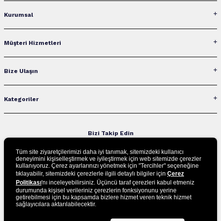
Kurumsal
Müşteri Hizmetleri
Bize Ulaşın
Kategoriler
Bizi Takip Edin
Tüm site ziyaretçilerimizi daha iyi tanımak, sitemizdeki kullanıcı
deneyimini kişiselleştirmek ve iyileştirmek için web sitemizde çerezler
kullanıyoruz. Çerez ayarlarınızı yönetmek için "Tercihler" seçeneğine
UYGULAMAMIZI İNDİRİN
tıklayabilir, sitemizdeki çerezlerle ilgili detaylı bilgiler için
Çerez
Politikası
'nı inceleyebilirsiniz. Üçüncü taraf çerezleri kabul etmeniz
durumunda kişisel verileriniz çerezlerin fonksiyonunu yerine
getirebilmesi için bu kapsamda bizlere hizmet veren teknik hizmet
sağlayıcılara aktarılabilecektir.