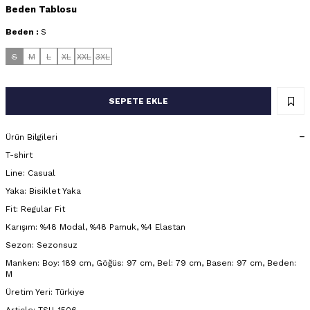
Beden Tablosu
Beden :
S
S
M
L
XL
XXL
3XL
SEPETE EKLE
Ürün Bilgileri
T-shirt
Line: Casual
Yaka: Bisiklet Yaka
Fit: Regular Fit
Karışım: %48 Modal, %48 Pamuk, %4 Elastan
Sezon: Sezonsuz
Manken: Boy: 189 cm, Göğüs: 97 cm, Bel: 79 cm, Basen: 97 cm, Beden:
M
Üretim Yeri: Türkiye