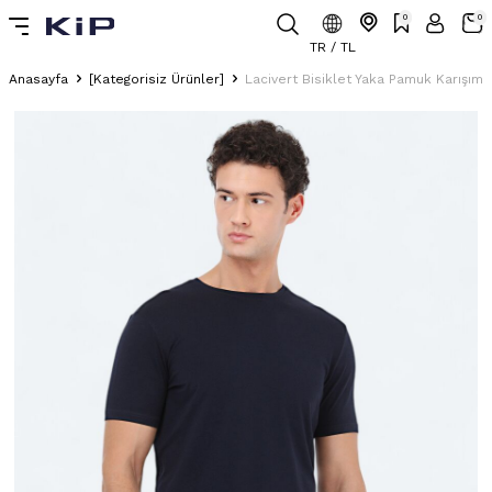
0
0
TR / TL
Anasayfa
[Kategorisiz Ürünler]
Lacivert Bisiklet Yaka Pamuk Karışımlı