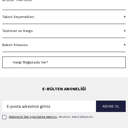
Article: TSH-1506
Taksit Seçenekleri
Teslimat ve Kargo
Bakım Kılavuzu
Hangi Mağazada Var?
E-BÜLTEN ABONELIĞI
ABONE OL
Elektronik İleti Aydınlatma Metni‌ni
, okudum, kabul ediyorum.