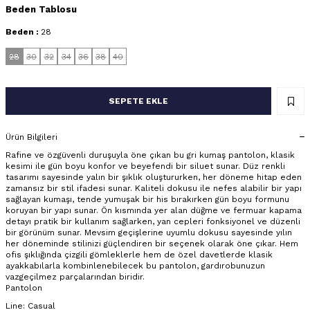
Beden Tablosu
Beden :
28
28
30
32
34
36
38
40
SEPETE EKLE
Ürün Bilgileri
Rafine ve özgüvenli duruşuyla öne çıkan bu gri kumaş pantolon, klasik
kesimi ile gün boyu konfor ve beyefendi bir siluet sunar. Düz renkli
tasarımı sayesinde yalın bir şıklık oluştururken, her döneme hitap eden
zamansız bir stil ifadesi sunar. Kaliteli dokusu ile nefes alabilir bir yapı
sağlayan kumaşı, tende yumuşak bir his bırakırken gün boyu formunu
koruyan bir yapı sunar. Ön kısmında yer alan düğme ve fermuar kapama
detayı pratik bir kullanım sağlarken, yan cepleri fonksiyonel ve düzenli
bir görünüm sunar. Mevsim geçişlerine uyumlu dokusu sayesinde yılın
her döneminde stilinizi güçlendiren bir seçenek olarak öne çıkar. Hem
ofis şıklığında çizgili gömleklerle hem de özel davetlerde klasik
ayakkabılarla kombinlenebilecek bu pantolon, gardırobunuzun
vazgeçilmez parçalarından biridir.
Pantolon
Line: Casual