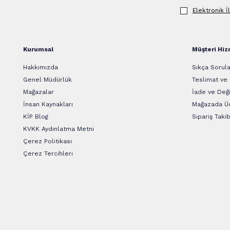
Elektronik İ
Kurumsal
Müşteri Hiz
Hakkımızda
Sıkça Sorula
Genel Müdürlük
Teslimat ve
Mağazalar
İade ve Deği
İnsan Kaynakları
Mağazada Üc
KİP Blog
Sipariş Takib
KVKK Aydınlatma Metni
Çerez Politikası
Çerez Tercihleri