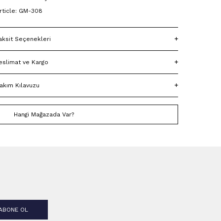
rticle: GM-308
aksit Seçenekleri
eslimat ve Kargo
akım Kılavuzu
Hangi Mağazada Var?
ABONE OL