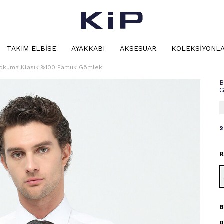
TAKIM ELBISE
AYAKKABI
AKSESUAR
KOLEKSIYONL
Dokuma Klasik %100 Pamuk Gömlek
B
G
2
R
B
B