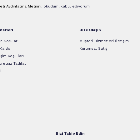
leti Aydınlatma Metni‌ni
, okudum, kabul ediyorum.
metleri
Bize Ulaşın
n Sorular
Müşteri Hizmetleri İletişim
 Kargo
Kurumsal Satış
şim Koşulları
retsiz Tadilat
i
Bizi Takip Edin