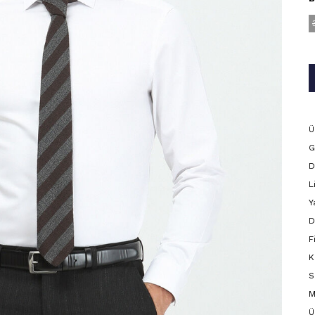
Ü
G
D
L
Y
D
F
K
S
M
Ü