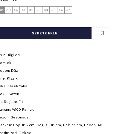
38
39
40
41
42
43
44
45
46
47
SEPETE EKLE
rün Bilgileri
ömlek
esen: Düz
ine: Klasik
aka: Klasik Yaka
oku: Saten
it: Regular Fit
arışım: %100 Pamuk
ezon: Sezonsuz
anken: Boy: 188 cm, Göğüs: 98 cm, Bel: 77 cm, Beden: 40
retim Yeri: Türkiye