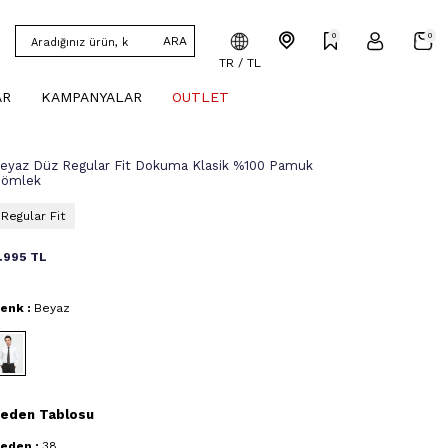
0
0
ARA
TR / TL
AR
KAMPANYALAR
OUTLET
eyaz Düz Regular Fit Dokuma Klasik %100 Pamuk
ömlek
Regular Fit
.995
TL
enk :
Beyaz
eden Tablosu
eden :
38