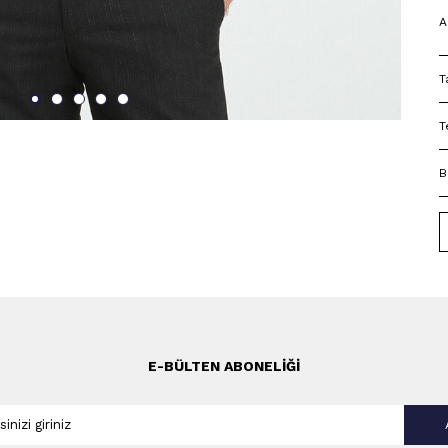
A
T
T
B
E-BÜLTEN ABONELIĞI