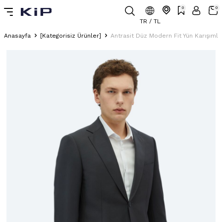
0
0
TR / TL
Anasayfa
[Kategorisiz Ürünler]
Antrasit Düz Modern Fit Yün Karışımlı