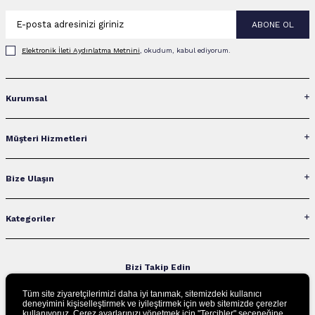
ABONE OL
Elektronik İleti Aydınlatma Metni‌ni
, okudum, kabul ediyorum.
Kurumsal
Müşteri Hizmetleri
Bize Ulaşın
Kategoriler
Bizi Takip Edin
Tüm site ziyaretçilerimizi daha iyi tanımak, sitemizdeki kullanıcı
deneyimini kişiselleştirmek ve iyileştirmek için web sitemizde çerezler
kullanıyoruz. Çerez ayarlarınızı yönetmek için "Tercihler" seçeneğine