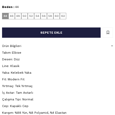
Beden :
44
44
46
48
50
52
54
56
58
60
62
SEPETE EKLE
Ürün Bilgileri
Takım Elbise
Desen: Düz
Line: Klasik
Yaka: Kelebek Yaka
Fit: Modern Fit
Yırtmaç: Tek Yırtmaç
İç Astar: Tam Astarlı
Çalışma Tipi: Normal
Cep: Kapaklı Cep
Karışım: %88 Yün, %8 Polyamid, %4 Elastan