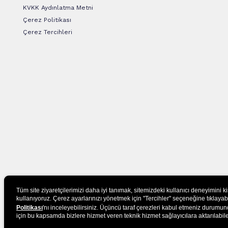
KVKK Aydınlatma Metni
Çerez Politikası
Çerez Tercihleri
Tüm site ziyaretçilerimizi daha iyi tanımak, sitemizdeki kullanıcı deneyimini k
kullanıyoruz. Çerez ayarlarınızı yönetmek için "Tercihler" seçeneğine tıklayabilir
Politikası
'nı inceleyebilirsiniz. Üçüncü taraf çerezleri kabul etmeniz durumund
için bu kapsamda bizlere hizmet veren teknik hizmet sağlayıcılara aktarılabile