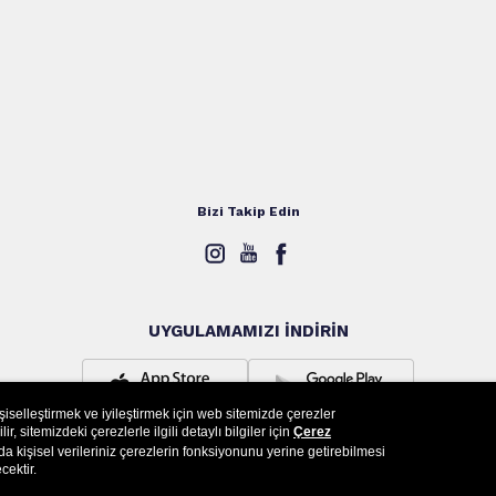
Bizi Takip Edin
UYGULAMAMIZI İNDİRİN
işiselleştirmek ve iyileştirmek için web sitemizde çerezler
, sitemizdeki çerezlerle ilgili detaylı bilgiler için
Çerez
a kişisel verileriniz çerezlerin fonksiyonunu yerine getirebilmesi
cektir.