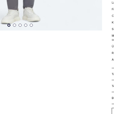
L
F
C
K
S
M
c
Ü
R
A
T
T
B