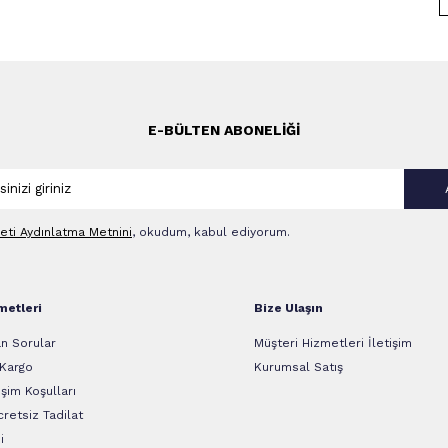
E-BÜLTEN ABONELIĞI
leti Aydınlatma Metni‌ni
, okudum, kabul ediyorum.
metleri
Bize Ulaşın
n Sorular
Müşteri Hizmetleri İletişim
 Kargo
Kurumsal Satış
şim Koşulları
retsiz Tadilat
i