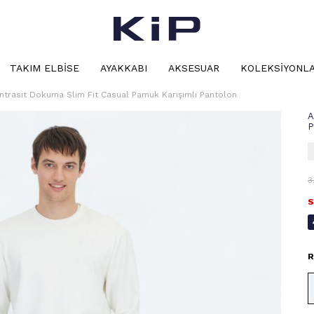
TAKIM ELBISE
AYAKKABI
AKSESUAR
KOLEKSIYONL
ntrasit Dokuma Slim Fit Casual Pamuk Karışımlı Pantolon
A
P
3
S
R