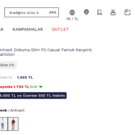
0
0
ARA
TR / TL
AR
KAMPANYALAR
OUTLET
ntrasit Dokuma Slim Fit Casual Pamuk Karışımlı
antolon
Slim Fit
.995
TL
1.995
TL
epette
1.796
TL
%10
4.000 TL ve Üzerine 500 TL İndirim
enk :
Antrasit