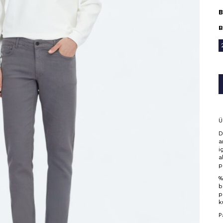
B
B
Ü
D
a
i
a
p
%
b
p
k
P