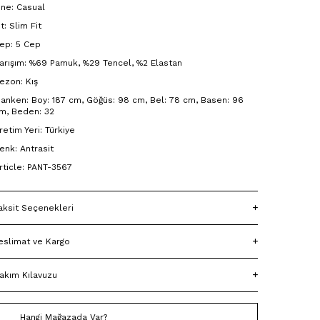
ine: Casual
it: Slim Fit
ep: 5 Cep
arışım: %69 Pamuk, %29 Tencel, %2 Elastan
ezon: Kış
anken: Boy: 187 cm, Göğüs: 98 cm, Bel: 78 cm, Basen: 96
m, Beden: 32
retim Yeri: Türkiye
enk: Antrasit
rticle: PANT-3567
aksit Seçenekleri
eslimat ve Kargo
akım Kılavuzu
Hangi Mağazada Var?