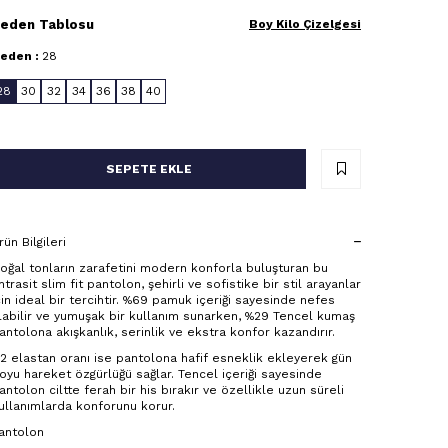
eden Tablosu
Boy Kilo Çizelgesi
eden :
28
28
30
32
34
36
38
40
SEPETE EKLE
rün Bilgileri
oğal tonların zarafetini modern konforla buluşturan bu
ntrasit slim fit pantolon, şehirli ve sofistike bir stil arayanlar
çin ideal bir tercihtir. %69 pamuk içeriği sayesinde nefes
labilir ve yumuşak bir kullanım sunarken, %29 Tencel kumaş
antolona akışkanlık, serinlik ve ekstra konfor kazandırır.
2 elastan oranı ise pantolona hafif esneklik ekleyerek gün
oyu hareket özgürlüğü sağlar. Tencel içeriği sayesinde
antolon ciltte ferah bir his bırakır ve özellikle uzun süreli
ullanımlarda konforunu korur.
antolon