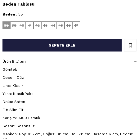
Beden Tablosu
Beden :
38
38
39
40
41
42
43
44
45
46
47
SEPETE EKLE
Ürün Bilgileri
Gömlek
Desen: Düz
Line: Klasik
Yaka: Klasik Yaka
Doku: Saten
Fit: Slim Fit
Karışım: %100 Pamuk
Sezon: Sezonsuz
Manken: Boy: 185 cm, Göğüs: 98 cm, Bel: 78 cm, Basen: 96 cm, Beden: