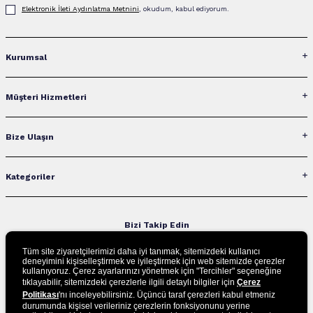
Elektronik İleti Aydınlatma Metni‌ni
, okudum, kabul ediyorum.
Kurumsal
Müşteri Hizmetleri
Bize Ulaşın
Kategoriler
Bizi Takip Edin
Tüm site ziyaretçilerimizi daha iyi tanımak, sitemizdeki kullanıcı
deneyimini kişiselleştirmek ve iyileştirmek için web sitemizde çerezler
kullanıyoruz. Çerez ayarlarınızı yönetmek için "Tercihler" seçeneğine
UYGULAMAMIZI İNDİRİN
tıklayabilir, sitemizdeki çerezlerle ilgili detaylı bilgiler için
Çerez
Politikası
'nı inceleyebilirsiniz. Üçüncü taraf çerezleri kabul etmeniz
durumunda kişisel verileriniz çerezlerin fonksiyonunu yerine