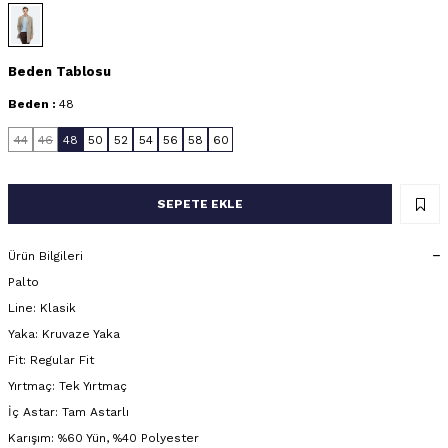
Beden Tablosu
Beden :
48
44
46
48
50
52
54
56
58
60
SEPETE EKLE
Ürün Bilgileri
Palto
Line: Klasik
Yaka: Kruvaze Yaka
Fit: Regular Fit
Yırtmaç: Tek Yırtmaç
İç Astar: Tam Astarlı
Karışım: %60 Yün, %40 Polyester