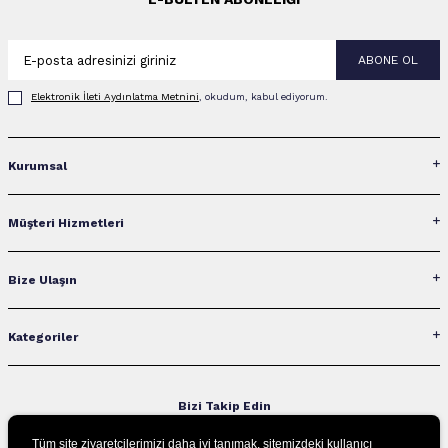
ABONE OL
Elektronik İleti Aydınlatma Metni‌ni
, okudum, kabul ediyorum.
Kurumsal
Müşteri Hizmetleri
Bize Ulaşın
Kategoriler
Bizi Takip Edin
Tüm site ziyaretçilerimizi daha iyi tanımak, sitemizdeki kullanıcı