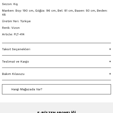
Sezon: Kış
Manken: Boy: 190 cm, Göğüs: 96 cm, Bel: 81 cm, Basen: 93 cm, Beden:
48
Üretim Yeri: Türkiye
Renk: Vizon
Article: PLT-414
Taksit Seçenekleri
Teslimat ve Kargo
Bakım Kılavuzu
Hangi Mağazada Var?
E-BÜLTEN ABONELIĞI