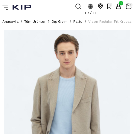
1
0
0
TR / TL
Anasayfa
Tüm Ürünler
Dış Giyim
Palto
Vizon Regular Fit Kruvaz