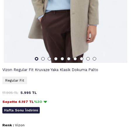
Vizon Regular Fit Kruvaze Yaka Klasik Dokuma Palto
Regular Fit
17.995
TL
5.995
TL
Sepette
4.197
TL
%30
Hafta Sonu İndirimi
Renk :
Vizon