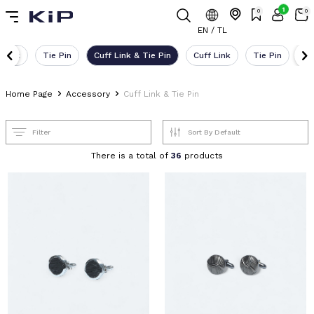
1
0
0
EN / TL
 Link
Tie Pin
Cuff Link & Tie Pin
Cuff Link
Tie Pin
Cu
Home Page
Accessory
Cuff Link & Tie Pin
Filter
There is a total of
36
products