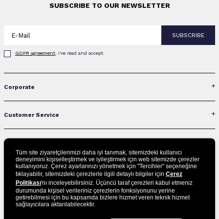
SUBSCRIBE TO OUR NEWSLETTER
SUBSCRIBE
GDPR agreement
, I've read and accept.
Corporate
Customer Service
Contact Us
Tüm site ziyaretçilerimizi daha iyi tanımak, sitemizdeki kullanıcı
deneyimini kişiselleştirmek ve iyileştirmek için web sitemizde çerezler
kullanıyoruz. Çerez ayarlarınızı yönetmek için "Tercihler" seçeneğine
Categories
tıklayabilir, sitemizdeki çerezlerle ilgili detaylı bilgiler için
Çerez
Politikası
'nı inceleyebilirsiniz. Üçüncü taraf çerezleri kabul etmeniz
durumunda kişisel verileriniz çerezlerin fonksiyonunu yerine
getirebilmesi için bu kapsamda bizlere hizmet veren teknik hizmet
Social Media
sağlayıcılara aktarılabilecektir.