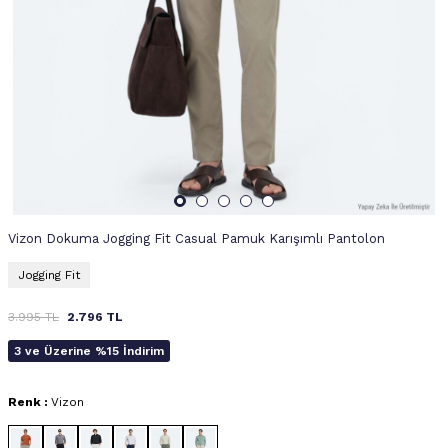
Vizon Dokuma Jogging Fit Casual Pamuk Karışımlı Pantolon
Jogging Fit
3.995
TL
2.796
TL
3 ve Üzerine %15 İndirim
Renk :
Vizon