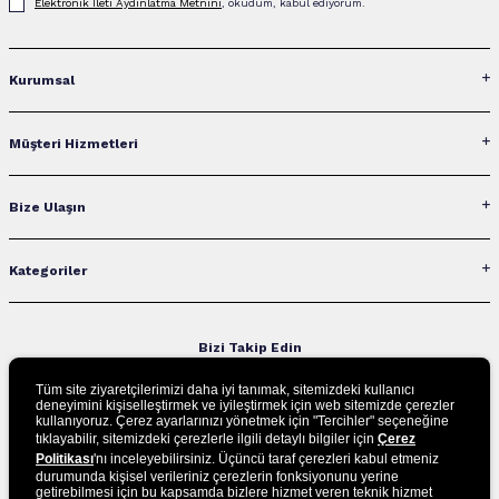
Elektronik İleti Aydınlatma Metni‌ni
, okudum, kabul ediyorum.
Kurumsal
Müşteri Hizmetleri
Bize Ulaşın
Kategoriler
Bizi Takip Edin
Tüm site ziyaretçilerimizi daha iyi tanımak, sitemizdeki kullanıcı
deneyimini kişiselleştirmek ve iyileştirmek için web sitemizde çerezler
kullanıyoruz. Çerez ayarlarınızı yönetmek için "Tercihler" seçeneğine
UYGULAMAMIZI İNDİRİN
tıklayabilir, sitemizdeki çerezlerle ilgili detaylı bilgiler için
Çerez
Politikası
'nı inceleyebilirsiniz. Üçüncü taraf çerezleri kabul etmeniz
durumunda kişisel verileriniz çerezlerin fonksiyonunu yerine
getirebilmesi için bu kapsamda bizlere hizmet veren teknik hizmet