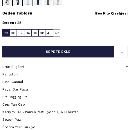
Beden Tablosu
Boy Kilo Çizelgesi
Beden :
28
28
30
32
34
36
38
40
42
SEPETE EKLE
Ürün Bilgileri
Pantolon
Line: Casual
Paça: Dar Paça
Fit: Jogging Fit
Cep: Yan Cep
Karışım: %78 Pamuk, %19 Lyocell, %3 Elastan
Sezon: Yaz
Üretim Yeri: Türkiye