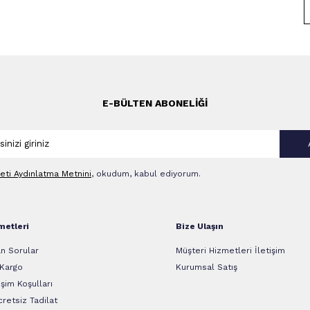
E-BÜLTEN ABONELIĞI
leti Aydınlatma Metni‌ni
, okudum, kabul ediyorum.
metleri
Bize Ulaşın
n Sorular
Müşteri Hizmetleri İletişim
 Kargo
Kurumsal Satış
şim Koşulları
retsiz Tadilat