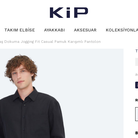
TAKIM ELBISE
AYAKKABI
AKSESUAR
KOLEKSIYONL
aş Dokuma Jogging Fit Casual Pamuk Karışımlı Pantolon
T
3
R
B