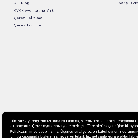
KİP Blog
Sipariş Takib
KVKK Aydınlatma Metni
Çerez Politikası
Çerez Tercihleri
Tüm site ziyaretçilerimizi daha iyi tanımak, sitemizdeki kullanıcı deneyimini k
kullanıyoruz. Çerez ayarlarınızı yönetmek için "Tercihler" seçeneğine tıklayabilir
Politikası
'nı inceleyebilirsiniz. Üçüncü taraf çerezleri kabul etmeniz durumund
için bu kapsamda bizlere hizmet veren teknik hizmet sağlayıcılara aktarılabile