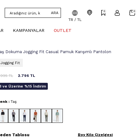
0
0
ARA
TR / TL
AR
KAMPANYALAR
OUTLET
aş Dokuma Jogging Fit Casual Pamuk Karışımlı Pantolon
Jogging Fit
.995
TL
2.796
TL
3 ve Üzerine %15 İndirim
enk :
Taş
eden Tablosu
Boy Kilo Çizelgesi