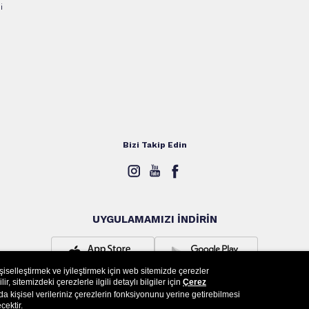
i
Bizi Takip Edin
UYGULAMAMIZI İNDİRİN
işiselleştirmek ve iyileştirmek için web sitemizde çerezler
, sitemizdeki çerezlerle ilgili detaylı bilgiler için
Çerez
a kişisel verileriniz çerezlerin fonksiyonunu yerine getirebilmesi
cektir.