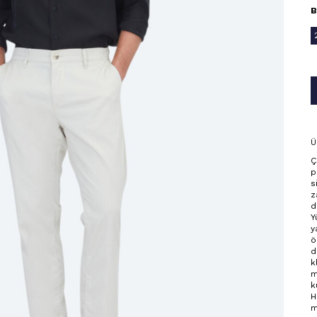
B
Ü
Ç
p
s
z
d
Y
y
ö
d
k
m
k
H
m