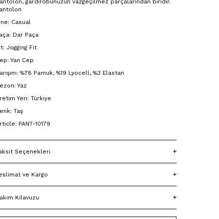
antolon, gardırobunuzun vazgeçilmez parçalarından biridir.
antolon
ine: Casual
aça: Dar Paça
it: Jogging Fit
ep: Yan Cep
arışım: %78 Pamuk, %19 Lyocell, %3 Elastan
ezon: Yaz
retim Yeri: Türkiye
enk: Taş
rticle: PANT-10179
aksit Seçenekleri
eslimat ve Kargo
akım Kılavuzu