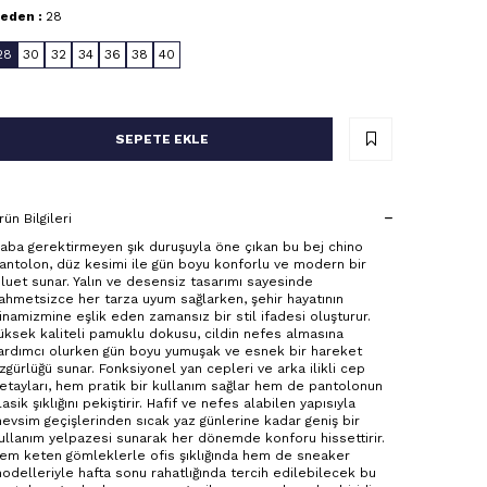
eden :
28
28
30
32
34
36
38
40
SEPETE EKLE
rün Bilgileri
aba gerektirmeyen şık duruşuyla öne çıkan bu bej chino
antolon, düz kesimi ile gün boyu konforlu ve modern bir
iluet sunar. Yalın ve desensiz tasarımı sayesinde
ahmetsizce her tarza uyum sağlarken, şehir hayatının
inamizmine eşlik eden zamansız bir stil ifadesi oluşturur.
üksek kaliteli pamuklu dokusu, cildin nefes almasına
ardımcı olurken gün boyu yumuşak ve esnek bir hareket
zgürlüğü sunar. Fonksiyonel yan cepleri ve arka ilikli cep
etayları, hem pratik bir kullanım sağlar hem de pantolonun
lasik şıklığını pekiştirir. Hafif ve nefes alabilen yapısıyla
evsim geçişlerinden sıcak yaz günlerine kadar geniş bir
ullanım yelpazesi sunarak her dönemde konforu hissettirir.
em keten gömleklerle ofis şıklığında hem de sneaker
odelleriyle hafta sonu rahatlığında tercih edilebilecek bu