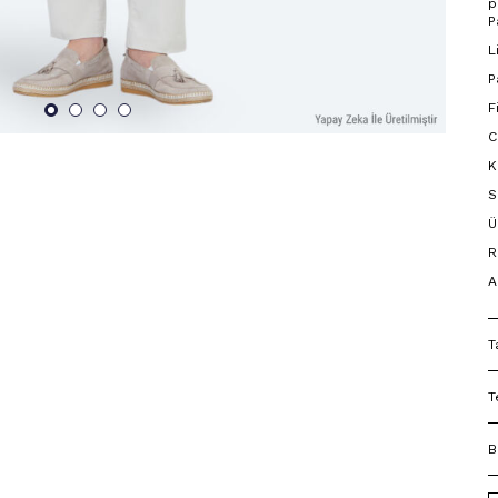
p
P
L
P
F
C
K
S
Ü
R
A
T
T
B