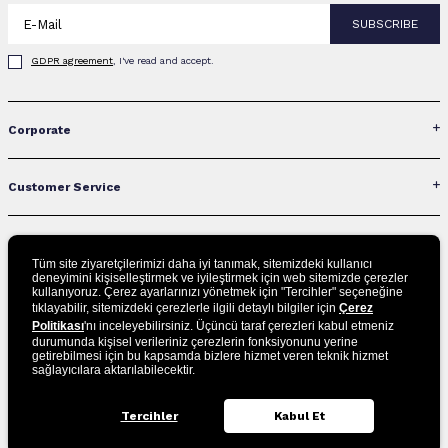
SUBSCRIBE
GDPR agreement
, I've read and accept.
Corporate
Customer Service
Contact Us
Tüm site ziyaretçilerimizi daha iyi tanımak, sitemizdeki kullanıcı
deneyimini kişiselleştirmek ve iyileştirmek için web sitemizde çerezler
kullanıyoruz. Çerez ayarlarınızı yönetmek için "Tercihler" seçeneğine
Categories
tıklayabilir, sitemizdeki çerezlerle ilgili detaylı bilgiler için
Çerez
Politikası
'nı inceleyebilirsiniz. Üçüncü taraf çerezleri kabul etmeniz
durumunda kişisel verileriniz çerezlerin fonksiyonunu yerine
getirebilmesi için bu kapsamda bizlere hizmet veren teknik hizmet
Social Media
sağlayıcılara aktarılabilecektir.
Tercihler
Kabul Et