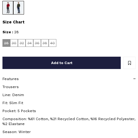
Size Chart
Size :
28
28
30
32
34
36
38
40
Add to Cart
Features
Trousers
Line: Denim
Fit: Slim Fit
Pocket: 5 Pockets
Composition: %61 Cotton, %21 Recycled Cotton, %16 Recycled Polyester,
%2 Elastane
Season: Winter