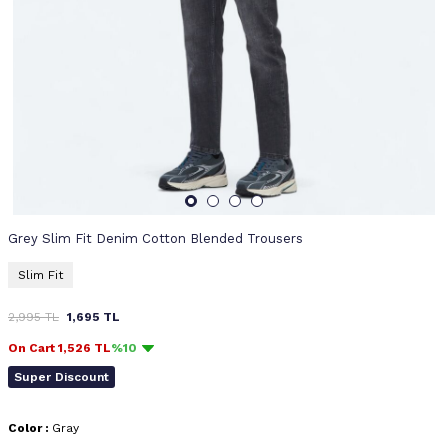
Grey Slim Fit Denim Cotton Blended Trousers
Slim Fit
2,995
TL
1,695
TL
On Cart
1,526
TL
%10
Super Discount
Color :
Gray