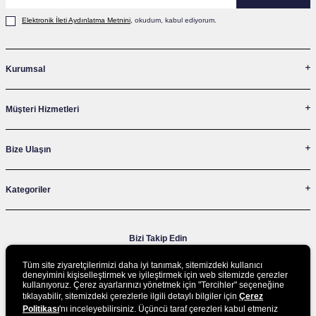
Elektronik İleti Aydınlatma Metni‌ni
, okudum, kabul ediyorum.
Kurumsal
Müşteri Hizmetleri
Bize Ulaşın
Kategoriler
Bizi Takip Edin
Tüm site ziyaretçilerimizi daha iyi tanımak, sitemizdeki kullanıcı
deneyimini kişiselleştirmek ve iyileştirmek için web sitemizde çerezler
kullanıyoruz. Çerez ayarlarınızı yönetmek için "Tercihler" seçeneğine
UYGULAMAMIZI İNDİRİN
tıklayabilir, sitemizdeki çerezlerle ilgili detaylı bilgiler için
Çerez
Politikası
'nı inceleyebilirsiniz. Üçüncü taraf çerezleri kabul etmeniz