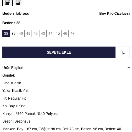
Beden Tablosu
Boy Kilo Çizelgesi
Beden :
38
38
39
40
41
42
43
44
45
46
47
SEPETE EKLE
Ürün Bilgileri
Gömlek
Line: Klasik
Yaka: Klasik Yaka
Fit: Regular Fit
Kol Boyu: Kısa
Karışım: %60 Pamuk, %40 Polyester
Sezon: Sezonsuz
Manken: Boy: 187 cm, Göğüs: 98 cm, Bel: 78 cm, Basen: 96 cm, Beden: 40