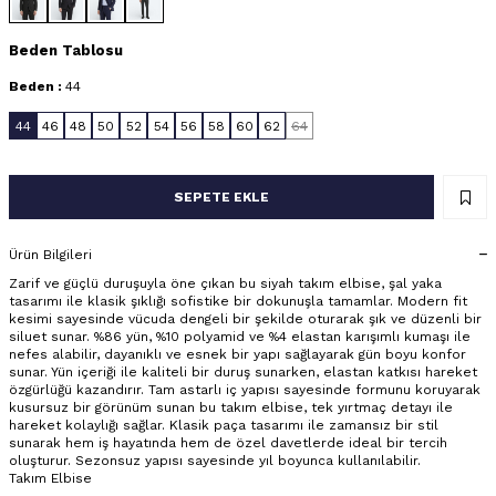
Beden Tablosu
Beden :
44
44
46
48
50
52
54
56
58
60
62
64
SEPETE EKLE
Ürün Bilgileri
Zarif ve güçlü duruşuyla öne çıkan bu siyah takım elbise, şal yaka
tasarımı ile klasik şıklığı sofistike bir dokunuşla tamamlar. Modern fit
kesimi sayesinde vücuda dengeli bir şekilde oturarak şık ve düzenli bir
siluet sunar. %86 yün, %10 polyamid ve %4 elastan karışımlı kumaşı ile
nefes alabilir, dayanıklı ve esnek bir yapı sağlayarak gün boyu konfor
sunar. Yün içeriği ile kaliteli bir duruş sunarken, elastan katkısı hareket
özgürlüğü kazandırır. Tam astarlı iç yapısı sayesinde formunu koruyarak
kusursuz bir görünüm sunan bu takım elbise, tek yırtmaç detayı ile
hareket kolaylığı sağlar. Klasik paça tasarımı ile zamansız bir stil
sunarak hem iş hayatında hem de özel davetlerde ideal bir tercih
oluşturur. Sezonsuz yapısı sayesinde yıl boyunca kullanılabilir.
Takım Elbise