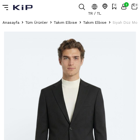
1
0
0
TR / TL
Anasayfa
Tüm Ürünler
Takım Elbise
Takım Elbise
Siyah Düz Mode