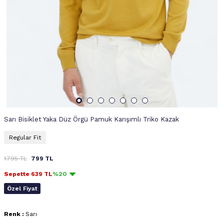
Sarı Bisiklet Yaka Düz Örgü Pamuk Karışımlı Triko Kazak
Regular Fit
1.795
TL
799
TL
Sepette
639
TL
%20
Özel Fiyat
Renk :
Sarı