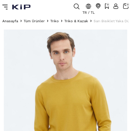
0
0
TR / TL
Anasayfa
Tüm Ürünler
Triko
Triko & Kazak
Sarı Bisiklet Yaka Dü