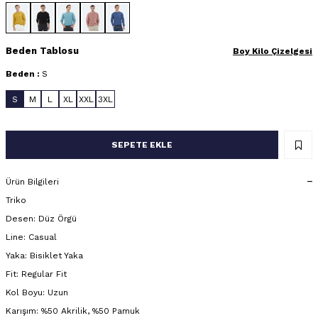
Beden Tablosu
Boy Kilo Çizelgesi
Beden :
S
S
M
L
XL
XXL
3XL
SEPETE EKLE
Ürün Bilgileri
Triko
Desen: Düz Örgü
Line: Casual
Yaka: Bisiklet Yaka
Fit: Regular Fit
Kol Boyu: Uzun
Karışım: %50 Akrilik, %50 Pamuk