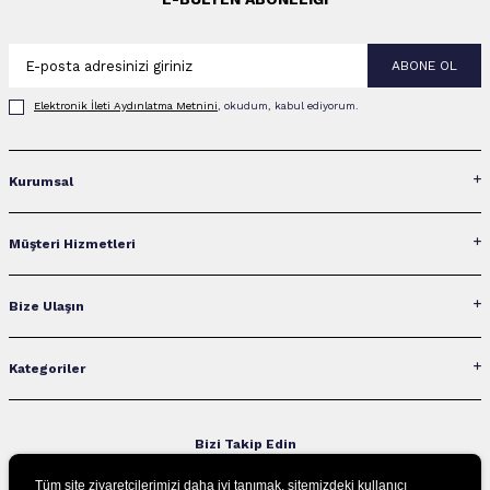
ABONE OL
Elektronik İleti Aydınlatma Metni‌ni
, okudum, kabul ediyorum.
Kurumsal
Müşteri Hizmetleri
Bize Ulaşın
Kategoriler
Bizi Takip Edin
Tüm site ziyaretçilerimizi daha iyi tanımak, sitemizdeki kullanıcı